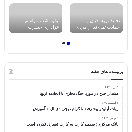
تحلیف پزشکیان و
اولین شب مراسم
حمایت تمام‌قد از مردم
عزاداری حضرت
غزه + عکس و حاشیه
اباعبدالله الحسین علیه‌
السلام در حسینیه امام
خمینی(ره)
پربیننده های هفته
2 تیر, 1403
هشدار چین در مورد جنگ تجاری با اتحادیه اروپا
8 اسفند, 1402
ربات آپلودر پیشرفته تلگرام دیجی دی ال + آموزش
9 بهمن, 1402
بانک مرکزی: سقف کارت به کارت تغییری نکرده است