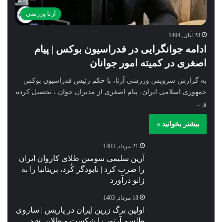
آرنا ورزشی
28 آبان, 1404
ادامه جوانگرایی در فدراسیون بوکس | پیام
اصغری در کمیته امور جوانان
به گزارش سرویس ورزشی آرنا، با حکم رئیس فدراسیون بوکس
جمهوری اسلامی ایران، پیام اصغری از مدیران جوان ، تحصیل کرده
و…
بیشتر بخوانید »
21 مرداد, 1403
آرین سلیمی سومین طلای کاروان ایران
را ضرب کرد | نابودگر کُرد، بریتانیا را به
زانو درآورد
18 مرداد, 1403
اولین برگ زرین ایران در پاریس | ساروی
طلسم آرتور را شکست و طلایی شد