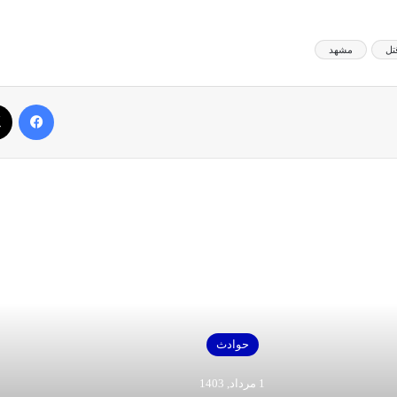
تل
مشهد
فیس بوک
بعدی را بخوانید
حوادث
1 مرداد, 1403