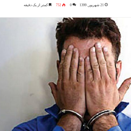
21 شهریور, 1399
0
752
کمتر از یک دقیقه