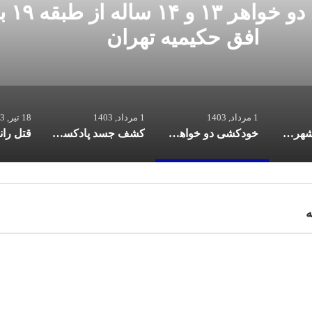
سد پادکستر ایرانی بعد از قتل هول
همسرش!
1 مرداد, 1403
1 مرداد, 1403
18 تیر, 1403
مرگ کارمند شهرداری تهران در آسانسور غیر ایمن شهرداری | واکنش عضو شورای شهر تهران
خودکشی دو خواهر ۱۳ و ۱۴ ساله از طبقه ۱۹ برج افق حکیمیه تهران
کشف جسد پادکستر ایرانی بعد از قتل هول‌ناک همسرش!
ه