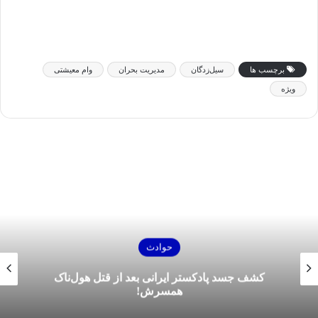
برچسب ها
سیل‌زدگان
مدیریت بحران
وام معیشتی
ویژه
حوادث
کشف جسد پادکستر ایرانی بعد از قتل هول‌ناک
همسرش!