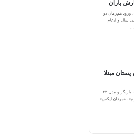
ارش باران
ورود هم‌زمان دو
نی سال و ادغام
،…
پستان مبتلا
به گزارش سرویس جامعه آرنا، بازیگر و مدل ۴۳
وم»، «مردان ایکس»