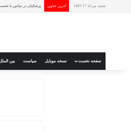
شنبه, مرداد 17 1405
آخرین عناوین
صفحه نخست
نسخه موبایل
سیاست
بین الملل