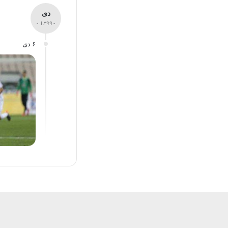
دی
- ۱۳۹۹ -
۶ دی