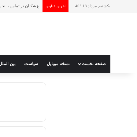
یکشنبه, مرداد 18 1405
آخرین عناوین
صفحه نخست
نسخه موبایل
سیاست
بین الملل