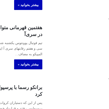
بیشتر بخوانید »
هفتمین قهرمانی متوا
در سری‌آ
تیم فوتبال یوونتوس یکشنبه ش
سی و هفتم رقابتهای سری آ ایتا
المپیکو به مصاف…
بیشتر بخوانید »
برانکو رسما با پرسپو
کرد
پس از این که دستیاران کروات 
پرسپولیس رفتند و قرارداد خود