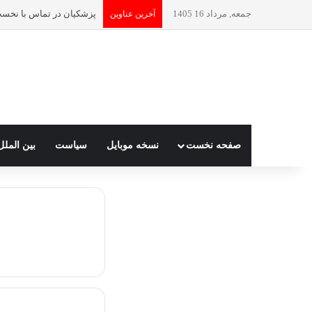
جمعه, مرداد 16 1405
آخرین عناوین
صفحه نخست
نسخه موبایل
سیاست
بین الملل