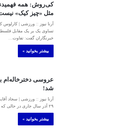
کی‌روش: همه فهمیدند
مثل «چیز کیک» نیست
آرنا نیوز :: ورزشی | کارلوس ک
تساوی یک بر یک مقابل فلسطی
خبرنگاران گفت: تفاوت…
بیشتر بخوانید »
عروسی دخترخاله‌ام به
شد!
آرنا نیوز :: ورزشی | سجاد آقا
۲۹ آذر سال جاری در حالی که کم‌کم برای حضور…
بیشتر بخوانید »