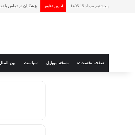
پنجشنبه, مرداد 15 1405
آخرین عناوین
صفحه نخست
نسخه موبایل
سیاست
بین الملل