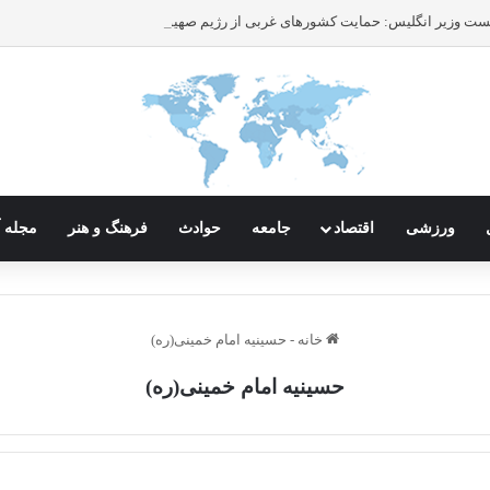
ورزشی
اقتصاد
جامعه
حوادث
فرهنگ و هنر
مجله آ
خانه
-
حسینیه امام خمینی(ره)
حسینیه امام خمینی(ره)