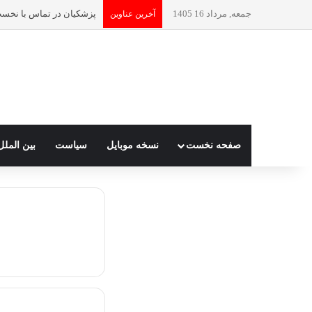
جمعه, مرداد 16 1405
آخرین عناوین
صفحه نخست
نسخه موبایل
سیاست
بین الملل