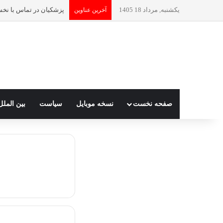
یکشنبه, مرداد 18 1405
آخرین عناوین
صفحه نخست
نسخه موبایل
سیاست
بین الملل