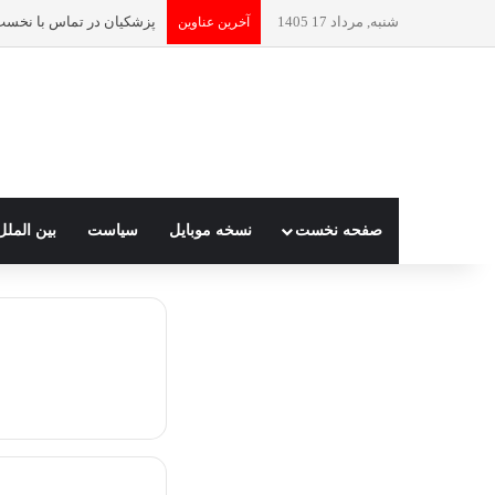
شنبه, مرداد 17 1405
آخرین عناوین
صفحه نخست
نسخه موبایل
سیاست
بین الملل