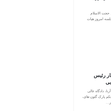
، حجت الاسلام
سه امروز هیات
ار رئیس
بی
ا، دادگاه عالی
حکم پارک گئون-های،
ر…