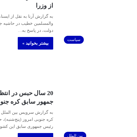
از وزرا
به گزارش آرنا به نقل از ایسنا
والمسلمین خطیب در حاشیه جل
دولت، در پاسخ به…
سیاست
بیشتر بخوانید »
20 سال حبس در انتظ
جمهور سابق کره جنو
به گزارش سرویس بین الملل آرن
کره جنوبی امروز (پنج‌شنبه)، 
رئیس جمهوری سابق این کشو
بین الملل