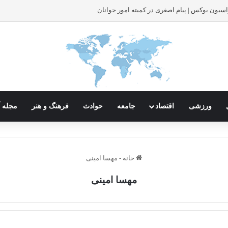
اسیون بوکس | پیام اصغری در کمیته امور جوانان
ورزشی
اقتصاد
جامعه
حوادث
فرهنگ و هنر
مجله آ
خانه
-
مهسا امینی
مهسا امینی