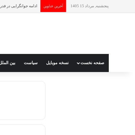
پنجشنبه, مرداد 15 1405
ادامه جوانگرایی در فدر
آخرین عناوین
صفحه نخست
نسخه موبایل
سیاست
بین الملل