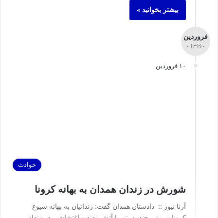
بیشتر بخوانید »
فروردین
- ۱۳۹۹ -
۱۰ فروردین
حوادث
شورش در زندان همدان به بهانه کرونا
آرنا نیوز :: دادستان همدان گفت: زندانیان به بهانه شیوع
کروناویروس چندین پتو را آتش زدند و اغتشاشی در زندان…