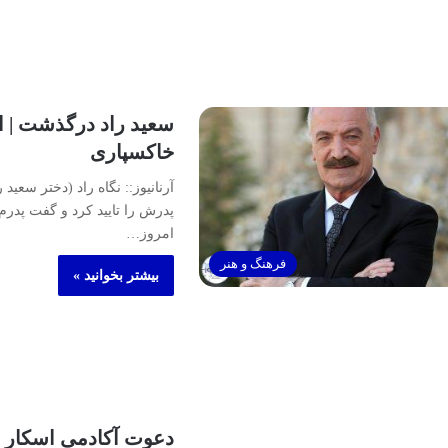
سعید راد درگذشت | ا
خاکسپاری
آرنانیوز:: نگاه راد (دختر سعید
امروز…
فرهنگ و هنر
بیشتر بخوانید »