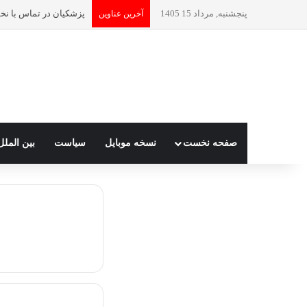
پنجشنبه, مرداد 15 1405
آخرین عناوین
صفحه نخست
نسخه موبایل
سیاست
بین الملل