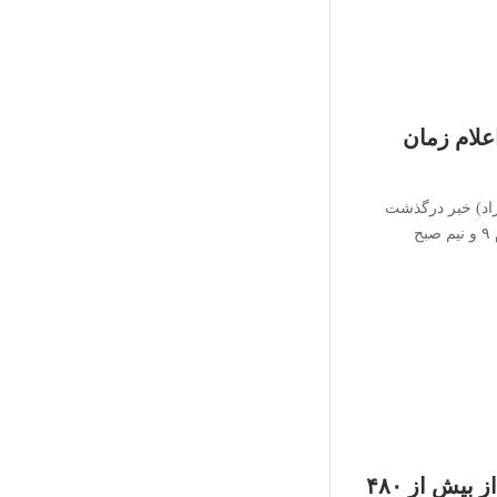
علام زمان
 راد) خبر درگذشت
پدرش را تایید کرد و گفت پدرم ۹ و نیم صبح
دعوت آکادمی اسکار از بیش از ۴۸۰