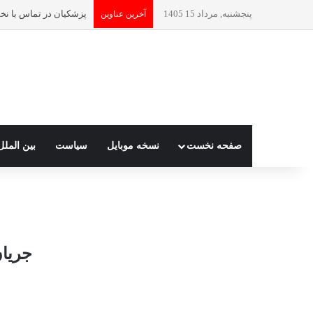
پنجشنبه, مرداد 15 1405
آخرین عناوین
صفحه نخست
نسخه موبایل
سیاست
بین الملل
جریان