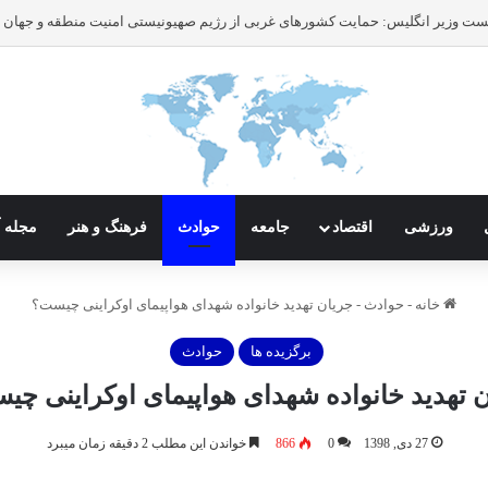
ورزشی
اقتصاد
جامعه
حوادث
فرهنگ و هنر
مجله آ
خانه
-
حوادث
-
جریان تهدید خانواده شهدای هواپیمای اوکراینی چیست؟
برگزیده ها
حوادث
 تهدید خانواده شهدای هواپیمای اوکراینی چ
27 دی, 1398
0
866
خواندن این مطلب 2 دقیقه زمان میبرد