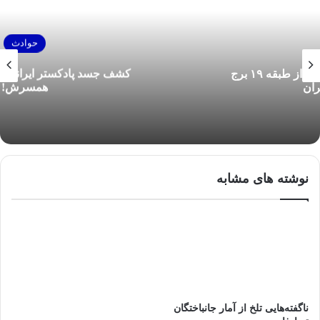
حوادث
کشف جسد پادکستر ایرانی بعد از قتل هول‌ناک
همسرش!
نوشته های مشابه
ناگفته‌هایی تلخ از آمار جانباختگان