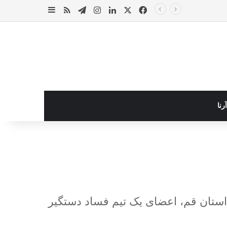
X
فیس بوک
لینکدین
اینستاگرام
تلگرام
خوراک
سایدبار
رنا
استان قم، اعضای یک تیم فساد دستگیر