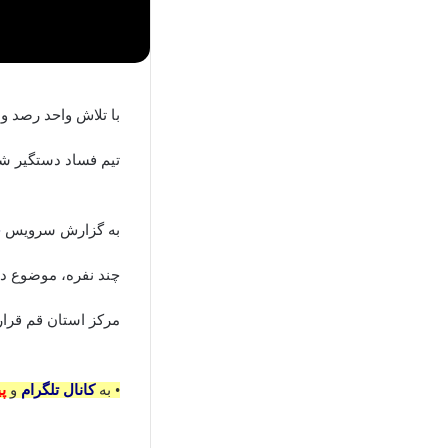
با تلاش واحد رصد 
تیم فساد دستگیر شد
به گزارش سرویس
ح
چند نفره، موضوع د
مرکز استان قم قرار
• به
کانال تلگرام
و
پ