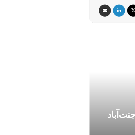
X
لینکدین
اشتراک گذاری از طریق ایمیل
مرگ کارمند شهردار
نت‌آباد
شهرداری | واک