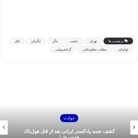
برچسب ها
تهران
جنایت
جگر
جگرکی
قتل
لواسان
مطلب مطبوعاتی
گرانفروشی
حوادث
کشف جسد پادکستر ایرانی بعد از قتل هول‌ناک
همسرش!