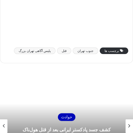
برچسب ها
جنوب تهران
قتل
پلیس آگاهی تهران بزرگ
حوادث
کشف جسد پادکستر ایرانی بعد از قتل هول‌ناک