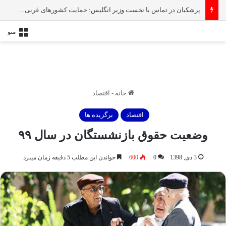
پزشکیان در تماس با نخست‌ وزیر انگلیس: حمایت کشور‌های غربی از رژیم صهیونیستی امنیت منطقه و جهان را به خطر انداخته است
منو
خانه
-
اقتصاد
اقتصاد
برگزیده ها
وضعیت حقوق بازنشستگان در سال ۹۹
3 دی, 1398
0
600
خواندن این مطلب 5 دقیقه زمان میبرد