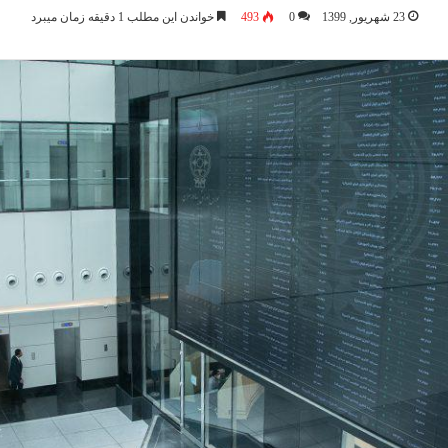
23 شهریور, 1399
0
493
خواندن این مطلب 1 دقیقه زمان میبرد