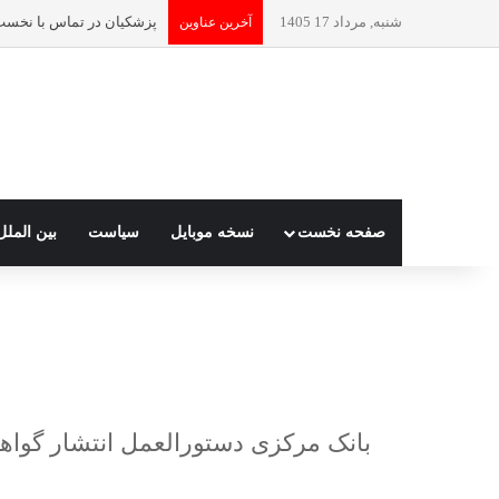
شنبه, مرداد 17 1405
آخرین عناوین
صفحه نخست
نسخه موبایل
سیاست
بین الملل