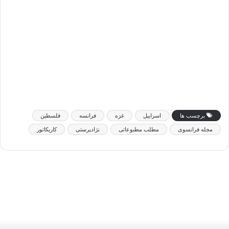
برچسب ها
اسراییل
غزه
فرانسه
فلسطین
مجله فرانسوی
مطلب مطبوعاتی
نژادپرستی
کاریکاتور