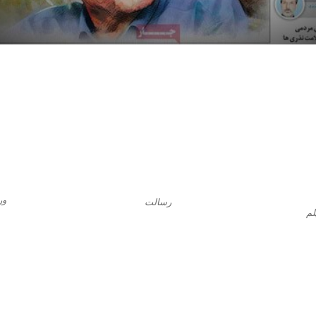
ور
رسالت
لم