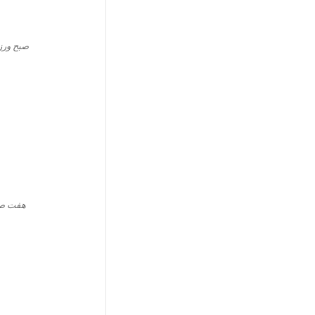
صبح ور
هفت ص