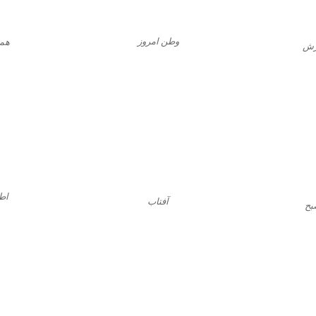
وطن امروز
هم
زش
اط
آفتاب
بح