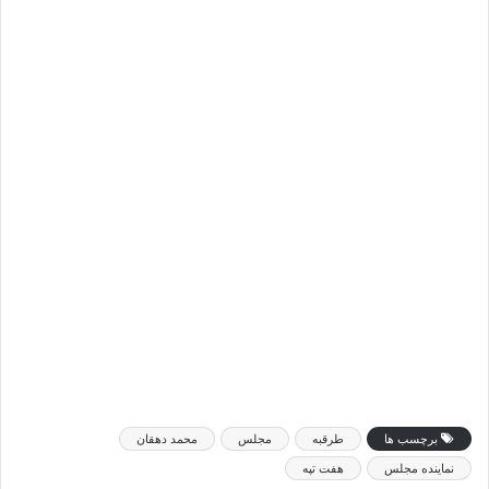
برچسب ها
طرقبه
مجلس
محمد دهقان
نماینده مجلس
هفت تپه