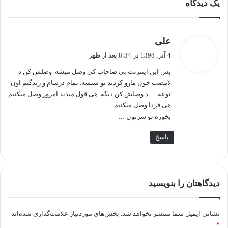
یک دیدگاه
گ
علی
ف
4 آذر, 1398 در 8:34 بعد از ظهر
ت
پس این اینترنت بی صاحاب کی وصل میشه. وصلش کن د
:
لامصب خون مارو کردید تو شیشه. تمام درسام و زندگیم اون
توعه … د وصلش کن دیگه. هی قول میدید امروز وصل میکنیم
هی فردا وصل میکنیم.
بخوره تو سرتون …
پاسخ
دیدگاهتان را بنویسید
نشانی ایمیل شما منتشر نخواهد شد.
بخش‌های موردنیاز علامت‌گذاری شده‌اند
*