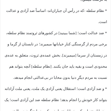
* نظام سلطه -که در رأس آن جباران‌اند- اساساً ضد آزادی و عدالت
است.
* ضد عدالت است؛ [شما ببینید] در کشورهای ثروتمند نظام سلطه،
برخی مردم از گرسنگی کنار خیابانها میمیرند؛ در تابستان از گرما و
در زمستان از سرما [میمیرند]. بخش عمده‌ی ثروت، متعلق به عده‌ی
محدودی است و بقیه باید جان بکنند. [نظام سلطه] آنچه بتواند هم
نسبت به مردم دیگرِ دنیا بدون محابا در بی‌عدالتی انجام میدهد.
* و ضد آزادی است؛ استقلال یعنی آزادی یک ملت، یعنی ملت آزادانه
بتواند کار خودش را انجام بدهد؛ نظام سلطه ضد این آزادی است؛ یک
روز با استعمار، یک روز با استعمار نو، یک روز با جنگ نرم و البته