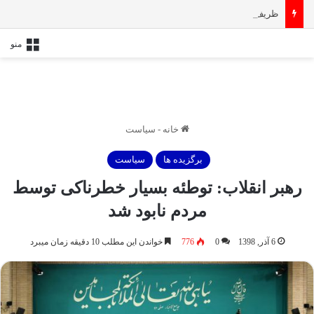
ظریف از دولت پزشکیان خداحافظی کرد
منو
خانه
-
سیاست
برگزیده ها
سیاست
رهبر انقلاب: توطئه بسیار خطرناکی توسط
مردم نابود شد
6 آذر, 1398
0
776
خواندن این مطلب 10 دقیقه زمان میبرد