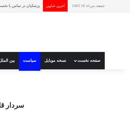
جمعه, مرداد 16 1405
آخرین عناوین
صفحه نخست
نسخه موبایل
سیاست
بین الملل
سردار قا