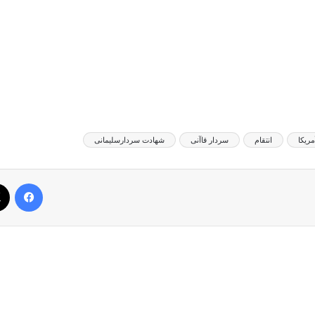
مریکا
انتقام
سردار قاآنی
شهادت سردارسلیمانی
فیس بوک