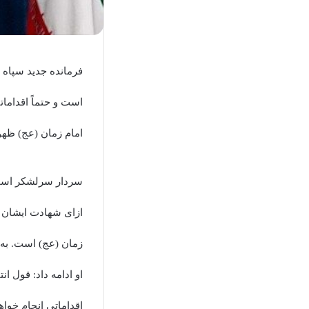
فرمانده جدید سپاه 
است و حتماً اقدامات
امام زمان (عج) ظهو
سردار سرلشکر اسماع
ازای شهادت ایشان د
زمان (عج) است. به
او ادامه داد: قول ا
اقداماتی انجام خواه