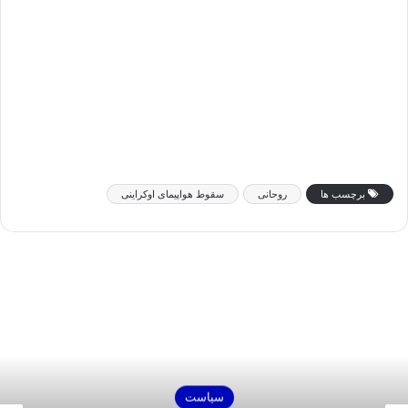
برچسب ها
روحانی
سقوط هواپیمای اوکراینی
سیاست