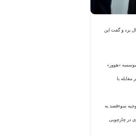
ل برد و گفت این
ر موسسه «هوور»
قابله با
توجیه سوءقصد به
ی در چارچوبی