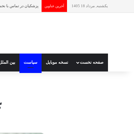
یکشنبه, مرداد 18 1405
آخرین عناوین
صفحه نخست
نسخه موبایل
سیاست
بین الملل
گ