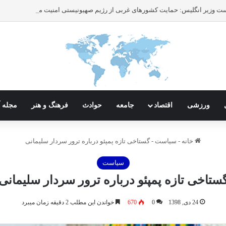
ورزشی
اقتصاد
جامعه
حوادث
فرهنگ و هنر
مجله آ
خانه
-
سیاست
-
گستاخی تازه پمپئو درباره ترور سردار سلیمانی
سیاست
ستاخی تازه پمپئو درباره ترور سردار سلیمانی
24 دی, 1398
0
670
خواندن این مطلب 2 دقیقه زمان میبرد