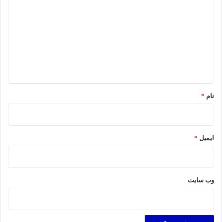
ی
د
گ
ا
ه
*
نام
*
ایمیل
*
وب‌ سایت