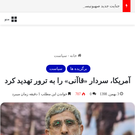
جنایت جدید صهیونیست‌ها | شهادت بیش از ۱۰۰ فلسطینی در حمله هوایی به یک مدرسه در غزه
منو
خانه
-
سیاست
برگزیده ها
سیاست
آمریکا، سردار «قاآنی» را به ترور تهدید کرد
3 بهمن, 1398
0
707
خواندن این مطلب 1 دقیقه زمان میبرد