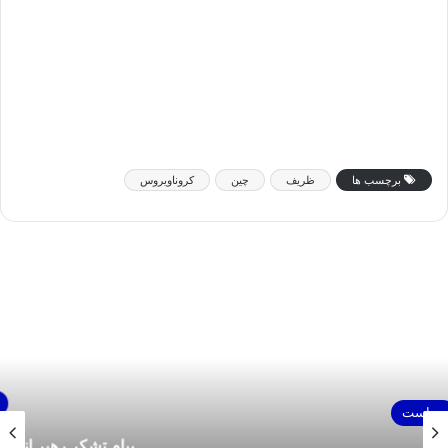
برچسب ها
ظریف
چین
کروناویروس
سیاست
پیام تشکر رهبر انقلاب از کاروان ورزشی ایران در