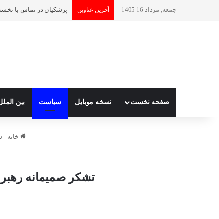
جمعه, مرداد 16 1405
آخرین عناوین
صفحه نخست
نسخه موبایل
سیاست
بین الملل
خانه
-
س
تشکر صمیمانه رهبر ا