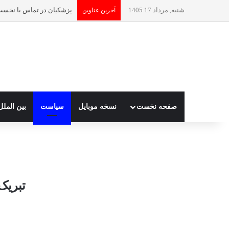
شنبه, مرداد 17 1405
آخرین عناوین
صفحه نخست
نسخه موبایل
سیاست
بین الملل
تبریک