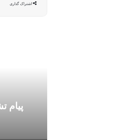
اشتراک گذاری
پیام ت
داحافظی کرد