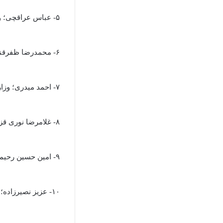
۵- عباس عراقچی؛ وزارت امور خارجه
۶- محمدرضا ظفرقندی؛ وزارت بهداشت، درمان و آموزش پزشکی
۷- احمد میدری؛ وزارت تعاون، کار و رفاه اجتماعی
۸- غلامرضا نوری قزلچه؛ وزارت جهاد کشاورزی
۹- امین حسین رحیمی؛ وزارت دادگستری
۱۰- عزیز نصیرزاده؛ وزارت دفاع، پشتیبانی و نیرو‌های مسلح