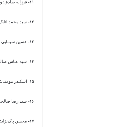
۱۱- فرزانه صادق؛ وزارت راه و شهرسازی
۱۲- سید محمد اتابک؛ وزارت صنعت، معدن و تجارت
۱۳- حسین سیمایی صراف؛ وزارت علوم، تحقیقات و فناوری
۱۴- سید عباس صالحی؛ وزارت فرهنگ و ارشاد اسلامی
۱۵- اسکندر مومنی؛ وزارت کشور
۱۶- سید رضا صالحی امیری؛ وزارت میراث فرهنگی و گردشگری
۱۷- محسن پاک‌نژاد؛ وزارت نفت