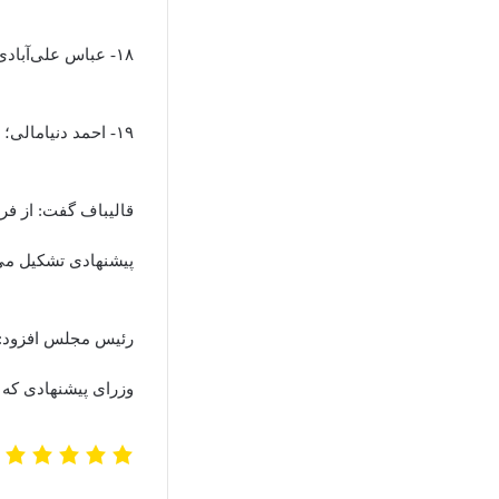
۱۸- عباس علی‌آبادی؛ وزارت نیرو
۱۹- احمد دنیامالی؛ وزارت ورزش و جوانان
قالیباف گفت: از فر
پیشنهادی تشکیل می
رئیس مجلس افزود: ا
وزرای پیشنهادی که ۳ نفر هستند هیچ‌کس دیگر حق آمدن به مجلس را ندارد