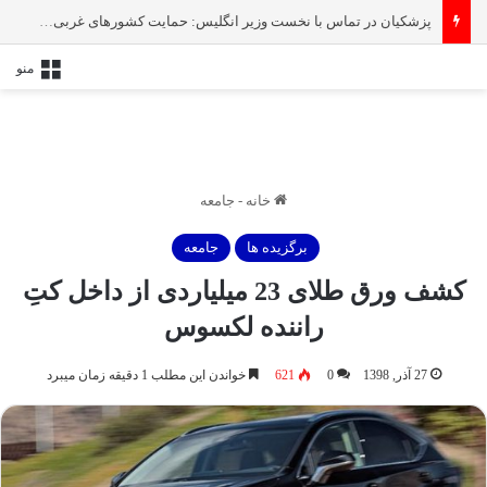
پزشکیان در تماس با نخست‌ وزیر انگلیس: حمایت کشور‌های غربی از رژیم صهیونیستی امنیت منطقه و جهان را به خطر انداخته است
منو
خانه
-
جامعه
برگزیده ها
جامعه
کشف ورق طلای 23 میلیاردی از داخل کتِ
راننده لکسوس
27 آذر, 1398
0
621
خواندن این مطلب 1 دقیقه زمان میبرد