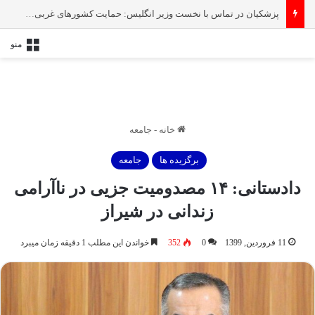
پزشکیان در تماس با نخست‌ وزیر انگلیس: حمایت کشور‌های غربی از رژیم صهیونیستی امنیت منطقه و جهان را به خطر انداخته است
منو
خانه
-
جامعه
برگزیده ها
جامعه
دادستانی: ١۴ مصدومیت جزیی در ناآرامی
زندانی در شیراز
11 فروردین, 1399
0
352
خواندن این مطلب 1 دقیقه زمان میبرد