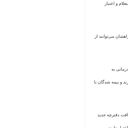
لام و اعتبار
*۴*۱۴۲۰*۱*۲# به وسیله تلفن همراهشان می‌توانند از
رمانی به
ند و بیمه شدگان با
افت دفترچه جدید
تبار دارند.