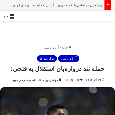
پزشکیان در تماس با نخست‌ وزیر انگلیس: حمایت کشور‌های غربی از رژیم صهیونیستی امنیت منطقه و جهان را به خطر انداخته است
منو
خانه
-
آرنا ورزشی
آرنا ورزشی
برگزیده ها
حمله تند درواز‌ه‌بان استقلال به فتحی!
19 آذر, 1398
0
587
خواندن این مطلب 4 دقیقه زمان میبرد