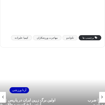
برچسب ها
تکواندو
مهاجرت ورزشکاران
کیمیا علیزاده
آرنا ورزشی
اولین برگ زرین ایران در پاریس | ساروی طلسم
آرتور را شکست و طلایی شد