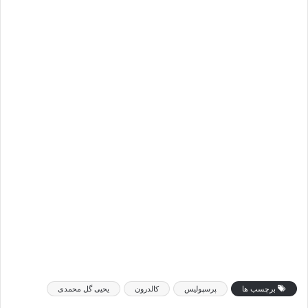
برچسب ها
پرسپولیس
کالدرون
یحیی گل محمدی