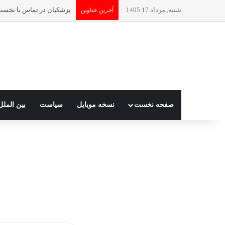
شنبه, مرداد 17 1405
آخرین عناوین
صفحه نخست
نسخه موبایل
سیاست
بین الملل