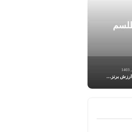
طلسم
مدال باارزش برن
مدال باارزش برنز بر گردن مبینا نعمت‌ زاده