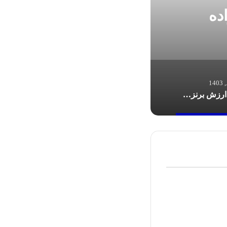
ادامه جوانگرایی د
ده
در ک
مدال باارزش برنز بر گردن مبینا نعمت‌ زاده