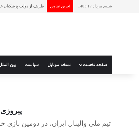
شنبه, مرداد 17 1405
ظریف از دولت پزشکیان خ
آخرین عناوین
صفحه نخست
نسخه موبایل
سیاست
بین الملل
پیروزی د
تیم ملی والیبال ایران، در دومین بازی 