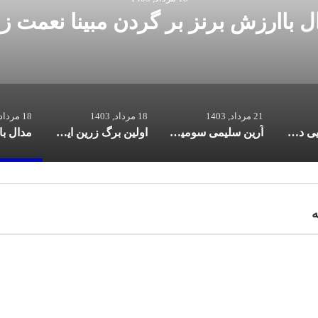
ل باارزش برنز بر گردن مبینا نعمت‌ زا
21 مرداد, 1403
18 مرداد, 1403
18 مرداد, 1403
ادامه جوانگرایی در فدراسیون بوکس | پیام اصغری در کمیته امور جوانان
آرین سلیمی سومین طلای کاروان ایران را ضرب کرد | نابودگر کُرد، بریتانیا را به زانو درآورد
اولین برگ زرین ایران در پاریس | ساروی طلسم آرتور را شکست و طلایی شد
ه