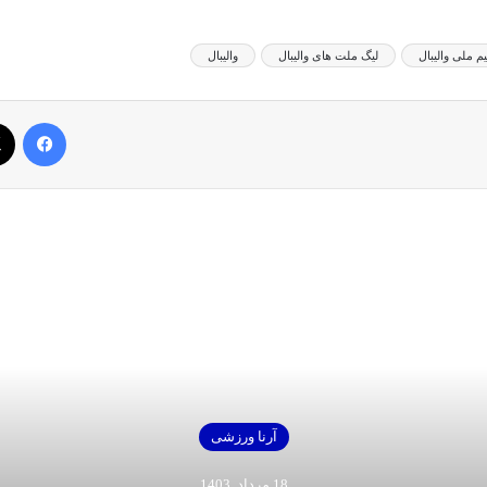
یم ملی والیبال
لیگ ملت های والیبال
والیبال
فیس بوک
بعدی را بخوانید
آرنا ورزشی
18 مرداد, 1403