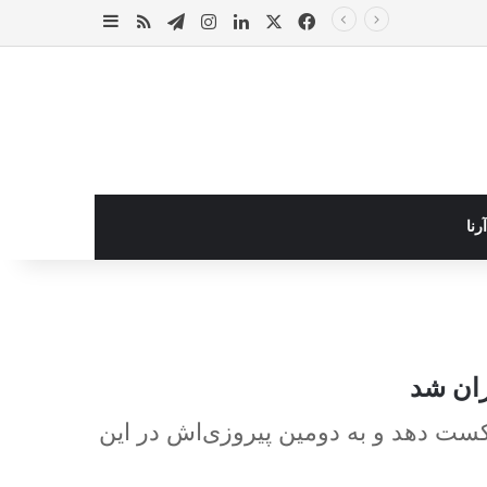
X
فیس بوک
لینکدین
اینستاگرام
تلگرام
خوراک
سایدبار
رنا
یران شد
شکست دهد و به دومین پیروزی‌اش در این