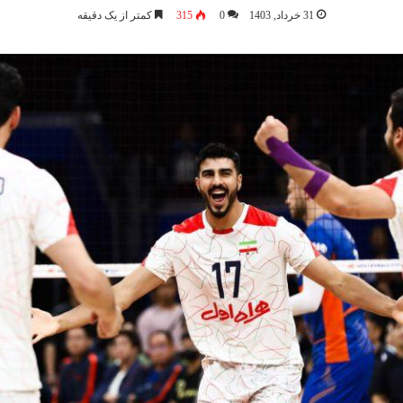
31 خرداد, 1403
0
315
کمتر از یک دقیقه