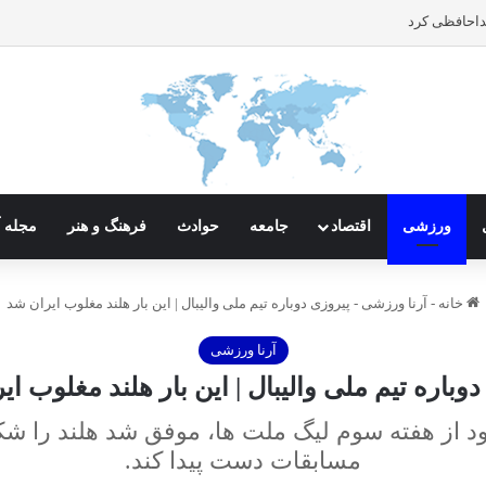
داحافظی کرد
ورزشی
اقتصاد
جامعه
حوادث
فرهنگ و هنر
مجله آ
خانه
-
آرنا ورزشی
-
پیروزی دوباره تیم ملی والیبال | این بار هلند مغلوب ایران شد
آرنا ورزشی
وباره تیم ملی والیبال | این بار هلند مغلوب ا
خود از هفته سوم لیگ ملت‌ ها، موفق شد هلند را 
مسابقات دست پیدا کند.