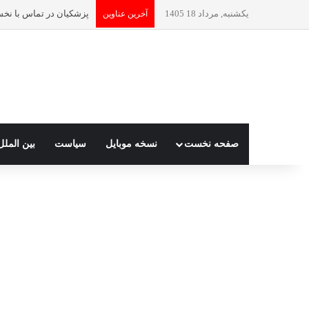
یکشنبه, مرداد 18 1405
آخرین عناوین
صفحه نخست
نسخه موبایل
سیاست
بین الملل