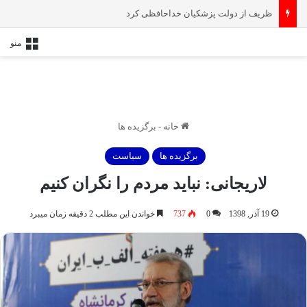
پیام تشکر رهبر انقلاب از کاروان ورزشی ایران در المپیک ۲۰۲۴ پاریس
منو
خانه
-
برگزیده ها
برگزیده ها
سیاست
لاریجانی: نباید مردم را نگران کنیم
19 آذر, 1398
0
737
خواندن این مطلب 2 دقیقه زمان میبرد