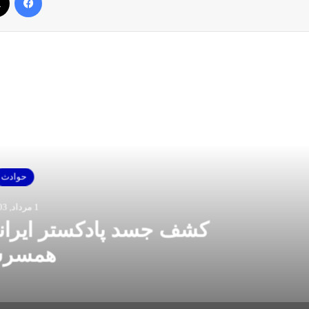
بعدی را بخوانید
حوادث
1 مرداد, 1403
سد پادکستر ایرانی بعد از قتل هول
همسرش!