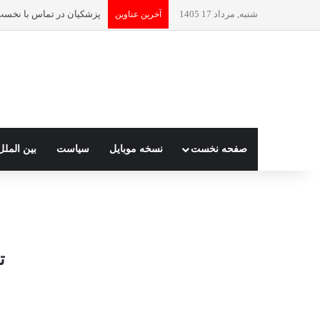
شنبه, مرداد 17 1405
آخرین عناوین
صفحه نخست
نسخه موبایل
سیاست
بین الملل
ت