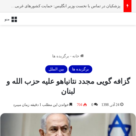
پزشکیان در تماس با نخست‌ وزیر انگلیس: حمایت کشور‌های غربی از رژیم صهیونیستی امنیت منطقه و جهان را به خطر انداخته است
منو
خانه
-
برگزیده ها
برگزیده ها
بین الملل
گزافه گویی مجدد نتانیاهو علیه حزب الله و
لبنان
24 آذر, 1398
0
704
خواندن این مطلب 1 دقیقه زمان میبرد