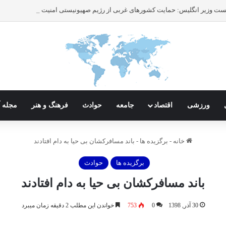
ورزشی
اقتصاد
جامعه
حوادث
فرهنگ و هنر
مجله آ
خانه
-
برگزیده ها
-
باند مسافرکشان بی حیا به دام افتادند
برگزیده ها
حوادث
باند مسافرکشان بی حیا به دام افتادند
30 آذر, 1398
0
753
خواندن این مطلب 2 دقیقه زمان میبرد