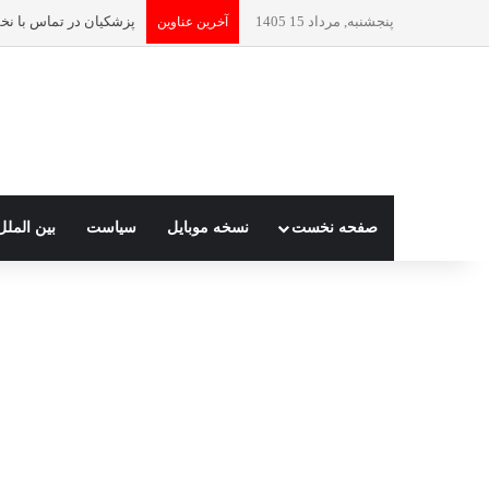
پنجشنبه, مرداد 15 1405
آخرین عناوین
صفحه نخست
نسخه موبایل
سیاست
بین الملل