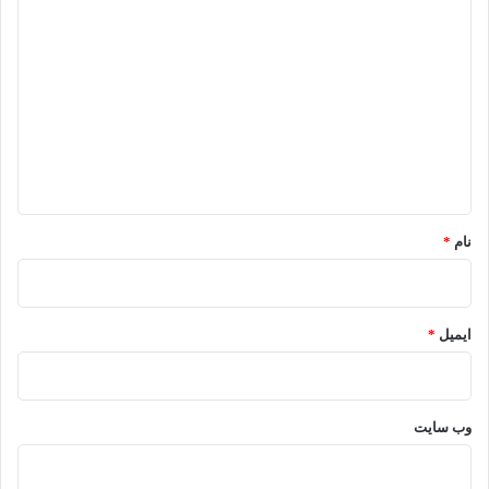
د
ی
د
گ
ا
ه
*
نام
*
ایمیل
*
وب‌ سایت