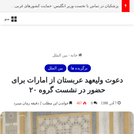
پزشکیان در تماس با نخست‌ وزیر انگلیس: حمایت کشور‌های غربی از رژیم صهیونیستی امنیت منطقه و جهان را به خطر انداخته است
منو
خانه
-
بین الملل
برگزیده ها
بین الملل
دعوت ولیعهد عربستان از امارات برای
حضور در نشست گروه ۲۰
7 آذر, 1398
0
467
خواندن این مطلب 2 دقیقه زمان میبرد