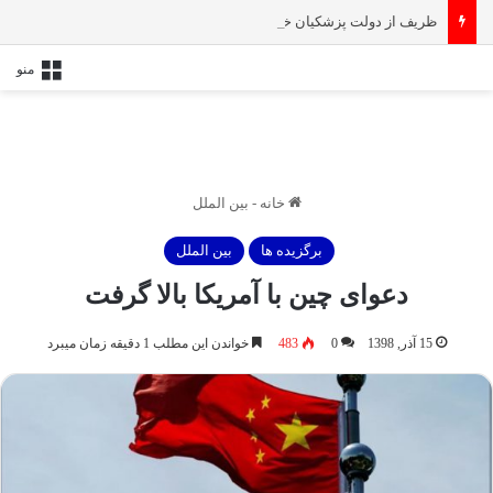
ظریف از دولت پزشکیان خداحافظی کرد
منو
خانه
-
بین الملل
برگزیده ها
بین الملل
دعوای چین با آمریکا بالا گرفت
15 آذر, 1398
0
483
خواندن این مطلب 1 دقیقه زمان میبرد